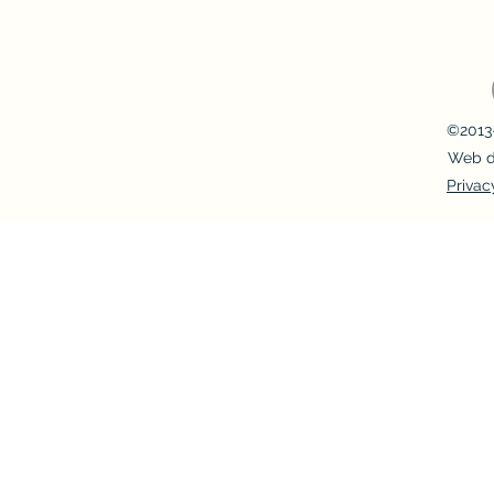
©2013-
Web d
Privac